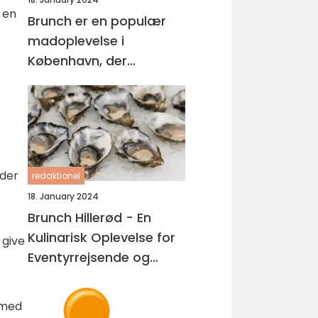
 en
Brunch er en populær
madoplevelse i
København, der
kombinerer elementer
fra morgenmad og
frokost
oder
redaktionel
18. January 2024
Brunch Hillerød - En
Kulinarisk Oplevelse for
 give
Eventyrrejsende og
Backpackere
 med