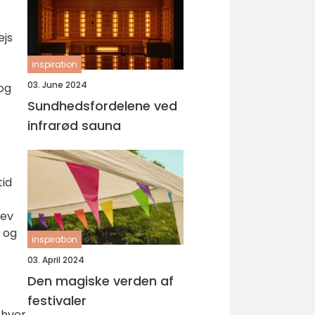
ejs
inspiration
03. June 2024
og
Sundhedsfordelene ved
infrarød sauna
tid
lev
 og
inspiration
03. April 2024
Den magiske verden af
festivaler
 hvor