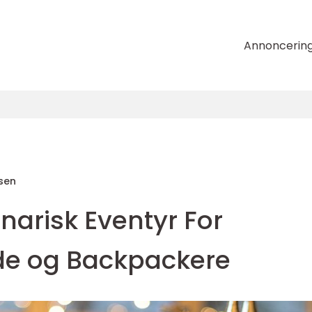
Annoncerin
sen
inarisk Eventyr For
de og Backpackere