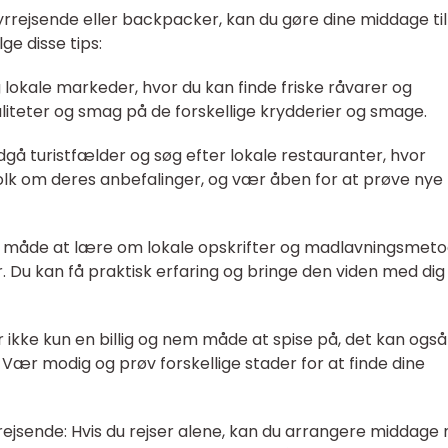
yrrejsende eller backpacker, kan du gøre dine middage til
e disse tips:
 lokale markeder, hvor du kan finde friske råvarer og
liteter og smag på de forskellige krydderier og smage.
ndgå turistfælder og søg efter lokale restauranter, hvor
folk om deres anbefalinger, og vær åben for at prøve nye
ov måde at lære om lokale opskrifter og madlavningsmet
. Du kan få praktisk erfaring og bringe den viden med dig
r ikke kun en billig og nem måde at spise på, det kan også
Vær modig og prøv forskellige stader for at finde dine
ejsende: Hvis du rejser alene, kan du arrangere middage