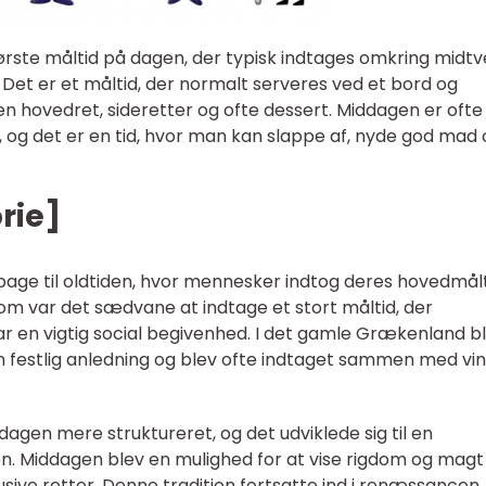
rste måltid på dagen, der typisk indtages omkring midtv
et er et måltid, der normalt serveres ved et bord og
 en hovedret, sideretter og ofte dessert. Middagen er ofte
 og det er en tid, hvor man kan slappe af, nyde god mad 
rie]
lbage til oldtiden, hvor mennesker indtog deres hovedmål
Rom var det sædvane at indtage et stort måltid, der
var en vigtig social begivenhed. I det gamle Grækenland b
festlig anledning og blev ofte indtaget sammen med vin
dagen mere struktureret, og det udviklede sig til en
n. Middagen blev en mulighed for at vise rigdom og magt
ve retter. Denne tradition fortsatte ind i renæssancen,