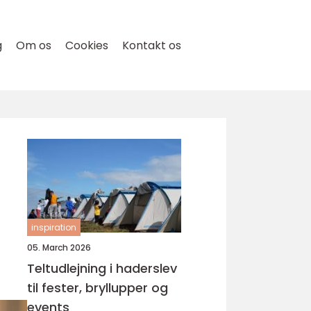
g
Om os
Cookies
Kontakt os
inspiration
05. March 2026
Teltudlejning i haderslev
til fester, bryllupper og
events