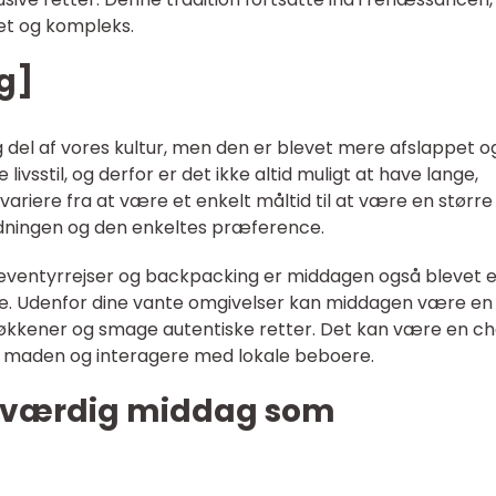
et og kompleks.
g]
g del af vores kultur, men den er blevet mere afslappet o
e livsstil, og derfor er det ikke altid muligt at have lange,
ariere fra at være et enkelt måltid til at være en større
ledningen og den enkeltes præference.
 eventyrrejser og backpacking er middagen også blevet 
nde. Udenfor dine vante omgivelser kan middagen være en
 køkkener og smage autentiske retter. Det kan være en c
m maden og interagere med lokale beboere.
ndeværdig middag som