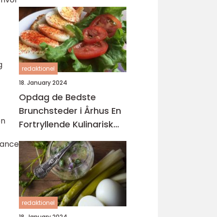
g
redaktionel
18. January 2024
Opdag de Bedste
Brunchsteder i Århus En
en
Fortryllende Kulinarisk
Rejse
hance
redaktionel
18. January 2024