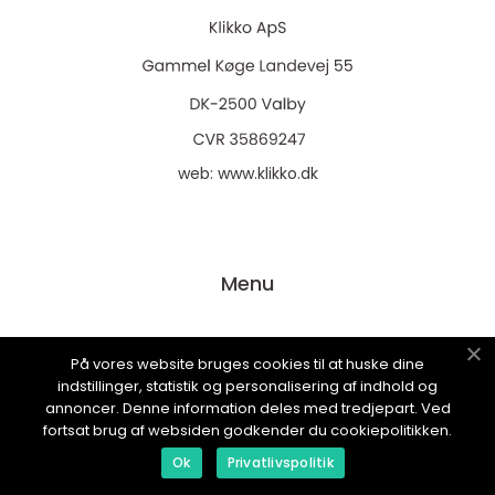
web:
www.klikko.dk
Menu
Annoncering
På vores website bruges cookies til at huske dine
indstillinger, statistik og personalisering af indhold og
Om os
annoncer. Denne information deles med tredjepart. Ved
Cookies
fortsat brug af websiden godkender du cookiepolitikken.
Kontakt os
Ok
Privatlivspolitik
Sitemap