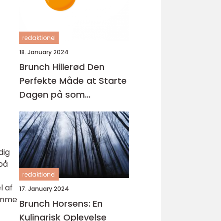
redaktionel
18. January 2024
Brunch Hillerød Den
Perfekte Måde at Starte
Dagen på som
Eventyrrejsende eller
Backpacker
dig
 på
redaktionel
l af
17. January 2024
lemme
Brunch Horsens: En
Kulinarisk Oplevelse