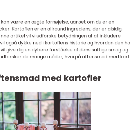
 kan være en ægte fornøjelse, uanset om du er en
r. Kartoflen er en allround ingrediens, der er alsidig,
enne artikel vil vi udforske betydningen af at inkludere
i vil også dykke ned i kartoflens historie og hvordan den h
 vil give dig en dybere forståelse af dens saftige smag og
i udforsker de mange måder, hvorpå aftensmad med kart
ftensmad med kartofler