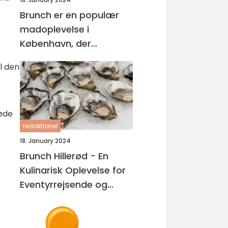
Brunch er en populær
madoplevelse i
København, der
kombinerer elementer
l den
fra morgenmad og
frokost
røde
redaktionel
18. January 2024
Brunch Hillerød - En
Kulinarisk Oplevelse for
Eventyrrejsende og
Backpackere