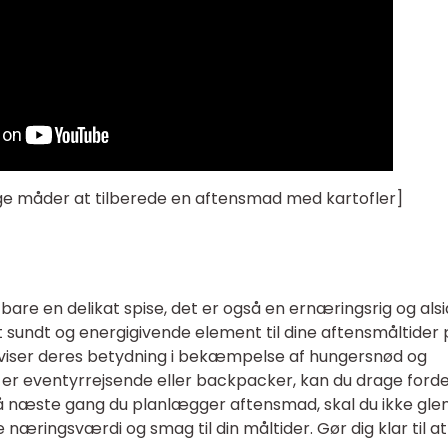
lige måder at tilberede en aftensmad med kartofler]
are en delikat spise, det er også en ernæringsrig og alsi
 et sundt og energigivende element til dine aftensmåltider
e viser deres betydning i bekæmpelse af hungersnød og
r eventyrrejsende eller backpacker, kan du drage forde
t. Så næste gang du planlægger aftensmad, skal du ikke g
re næringsværdi og smag til din måltider. Gør dig klar til at