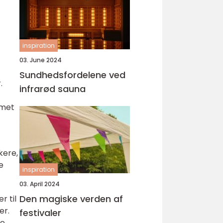
inspiration
03. June 2024
Sundhedsfordelene ved
.
infrarød sauna
emet
kere,
e
inspiration
03. April 2024
Den magiske verden af
r til
er.
festivaler
ge