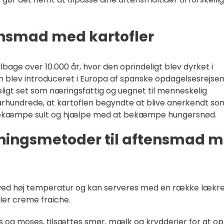
ensmad med kartofler
ilbage over 10.000 år, hvor den oprindeligt blev dyrket i
n blev introduceret i Europa af spanske opdagelsesrejsen
eligt set som næringsfattig og uegnet til menneskelig
8. århundrede, at kartoflen begyndte at blive anerkendt so
 bekæmpe sult og hjælpe med at bekæmpe hungersnød.
ningsmetoder til aftensmad 
n ved høj temperatur og kan serveres med en række lækr
ler creme fraiche.
s og moses, tilsættes smør, mælk og krydderier for at o