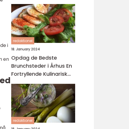
redaktionel
de i
18. January 2024
Opdag de Bedste
m en
Brunchsteder i Århus En
Fortryllende Kulinarisk
med
Rejse
e
redaktionel
pnå
18. January 2024