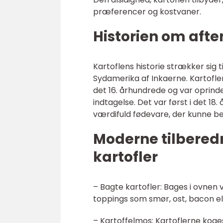
præferencer og kostvaner.
Historien om aft
Kartoflens historie strækker sig t
Sydamerika af Inkaerne. Kartofle
det 16. århundrede og var oprind
indtagelse. Det var først i det 1
værdifuld fødevare, der kunne
Moderne tilbered
kartofler
– Bagte kartofler: Bages i ovne
toppings som smør, ost, bacon el
– Kartoffelmos: Kartoflerne koge