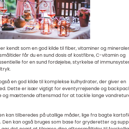
 er kendt som en god kilde til fiber, vitaminer og mineraler
småltider får du en sund dosis af kostfibre, C-vitamin og
ssentielle for en sund fordøjelse, styrkelse af immunsyst
tryk.
 også en god kilde til komplekse kulhydrater, der giver en
. Dette er især vigtigt for eventyrrejsende og backpac
de og mættende aftensmad for at tackle lange vandretur
en kan tilberedes på utallige måder, lige fra bagte kartofle
in. Den kan også bruges som base for gryderetter og supp
, gør det nemt at tilpasse dine aftensmåltider til forskelli