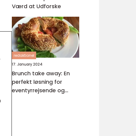
Værd at Udforske
redaktionel
r
17. January 2024
Brunch take away: En
perfekt løsning for
eventyrrejsende og
backpackere
n