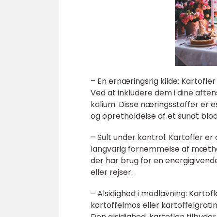
– En ernæringsrig kilde: Kartofler
Ved at inkludere dem i dine aften
kalium. Disse næringsstoffer er e
og opretholdelse af et sundt blod
– Sult under kontrol: Kartofler er
langvarig fornemmelse af mæthed
der har brug for en energigiven
eller rejser.
– Alsidighed i madlavning: Kartofl
kartoffelmos eller kartoffelgrat
Den alsidighed, kartoflen tilbyder